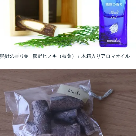
熊野の香り®「熊野ヒノキ（枝葉）」木箱入りアロマオイル