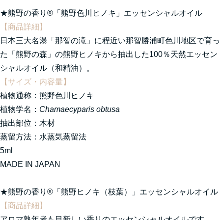
★熊野の香り®「熊野色川ヒノキ」エッセンシャルオイル
【商品詳細】
日本三大名瀑「那智の滝」に程近い那智勝浦町色川地区で育っ
た「熊野の森」の熊野ヒノキから抽出した100％天然エッセン
シャルオイル（和精油）。
【サイズ・内容量】
植物通称：熊野色川ヒノキ
植物学名：
Chamaecyparis obtusa
抽出部位：木材
蒸留方法：水蒸気蒸留法
5ml
MADE IN JAPAN
★熊野の香り®「熊野ヒノキ（枝葉）」エッセンシャルオイル
【商品詳細】
アロマ熟年者も目新しい香りのエッセンシャルオイルです。