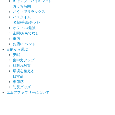
キャンプ・ハイキングに
おうち時間
おうちでリラックス
バスタイム
名刺/手紙/チラシ
オフィス/勉強
玄関/おもてなし
車内
お店/イベント
目的から選ぶ
安眠
集中力アップ
肌荒れ対策
環境を整える
日常品
季節感
防災グッズ
エムアファブリーについて