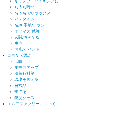
キャンプ・ハイキングに
おうち時間
おうちでリラックス
バスタイム
名刺/手紙/チラシ
オフィス/勉強
玄関/おもてなし
車内
お店/イベント
目的から選ぶ
安眠
集中力アップ
肌荒れ対策
環境を整える
日常品
季節感
防災グッズ
エムアファブリーについて