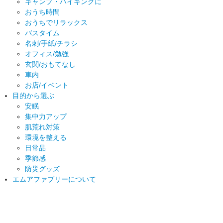
キャンプ・ハイキングに
おうち時間
おうちでリラックス
バスタイム
名刺/手紙/チラシ
オフィス/勉強
玄関/おもてなし
車内
お店/イベント
目的から選ぶ
安眠
集中力アップ
肌荒れ対策
環境を整える
日常品
季節感
防災グッズ
エムアファブリーについて