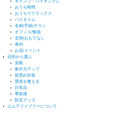
キャンプ・ハイキングに
おうち時間
おうちでリラックス
バスタイム
名刺/手紙/チラシ
オフィス/勉強
玄関/おもてなし
車内
お店/イベント
目的から選ぶ
安眠
集中力アップ
肌荒れ対策
環境を整える
日常品
季節感
防災グッズ
エムアファブリーについて