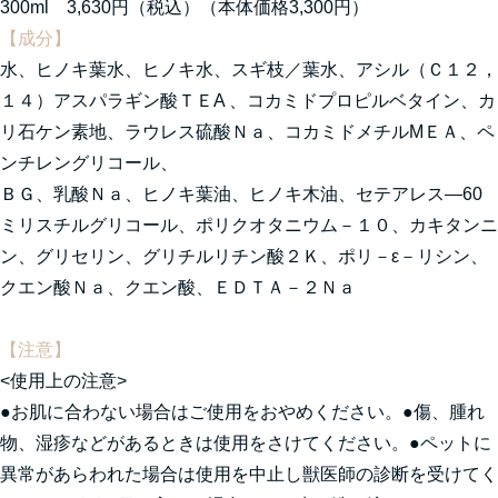
300ml 3,630円（税込）（本体価格3,300円）
【成分】
水、ヒノキ葉水、ヒノキ水、スギ枝／葉水、アシル（Ｃ１２，
１４）アスパラギン酸ＴＥA 、コカミドプロピルベタイン、カ
リ石ケン素地、ラウレス硫酸Ｎａ、コカミドメチルMＥＡ、ペ
ンチレングリコール、
ＢＧ、乳酸Ｎａ、ヒノキ葉油、ヒノキ木油、セテアレス―60
ミリスチルグリコール、ポリクオタニウム－１０、カキタンニ
ン、グリセリン、グリチルリチン酸２Ｋ、ポリ－ε－リシン、
クエン酸Ｎａ、クエン酸、ＥＤＴＡ－２Ｎａ
【注意】
<使用上の注意>
●お肌に合わない場合はご使用をおやめください。●傷、腫れ
物、湿疹などがあるときは使用をさけてください。●ペットに
異常があらわれた場合は使用を中止し獣医師の診断を受けてく