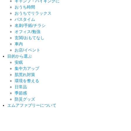
キャンプ・ハイキングに
おうち時間
おうちでリラックス
バスタイム
名刺/手紙/チラシ
オフィス/勉強
玄関/おもてなし
車内
お店/イベント
目的から選ぶ
安眠
集中力アップ
肌荒れ対策
環境を整える
日常品
季節感
防災グッズ
エムアファブリーについて