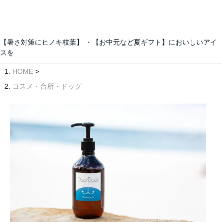
【暑さ対策にヒノキ枝葉】 ・【お中元など夏ギフト】においしいアイ
スを
HOME
>
コスメ・台所・ドッグ