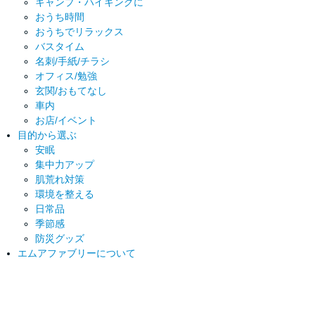
キャンプ・ハイキングに
おうち時間
おうちでリラックス
バスタイム
名刺/手紙/チラシ
オフィス/勉強
玄関/おもてなし
車内
お店/イベント
目的から選ぶ
安眠
集中力アップ
肌荒れ対策
環境を整える
日常品
季節感
防災グッズ
エムアファブリーについて