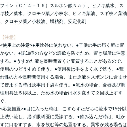
フィン（Ｃ１４－１６）スルホン酸Ｎａ ）、ヒノキ葉水、ス
ギ枝／葉水、クロモジ葉／小枝水、ヒノキ葉油、スギ枝／葉油
、クロモジ葉／小枝油、増粘剤、安定化剤
【注意】
<使用上の注意>●用途外に使わない。●子供の手の届く所に置
かない。●認知症の方などの誤飲を防ぐため、置き場所に注意
する。●うすめた液を長時間置くと変質することがあるので、
使用のつどうすめて使う。●使用後は手をよく水で洗う。●荒
れ性の方や長時間使用する場合、また原液をスポンジに含ませ
て使用する時は炊事用手袋を使う。●流水の場合、食器及び調
理用具は５秒以上、ため水の場合は水を変えて２回以上すす
ぐ。
<応急措置>●目に入った時は、こすらずただちに流水で15分以
上洗い流し、必ず眼科医に受診する。●飲み込んだ時は、吐か
ずに口をすすぎ、水を飲む等の処置をする。異常が残る場合は